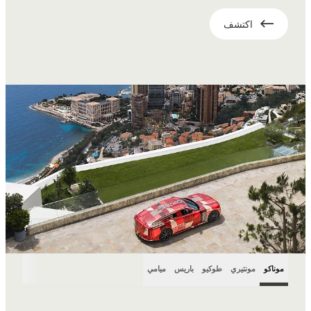
اكتشف
موناكو
مونتيري
طوكيو
باريس
ميامي