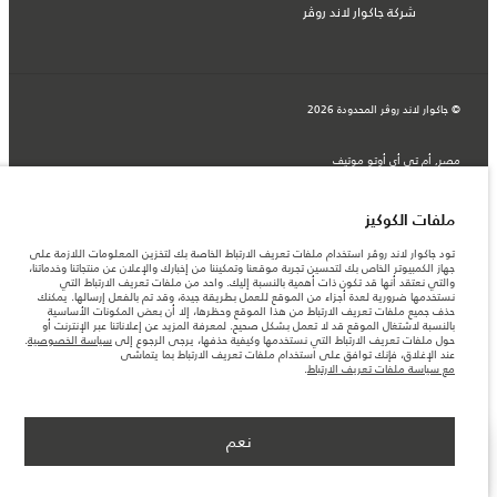
شركة جاكوار لاند روڤر
© جاكوار لاند روڨر المحدودة 2026
مصر, أم تي أي أوتو موتيف
المعلومات والمواصفات والأسعار والألوان المذكورة على هذا الموقع قد تختلف من بلد إلى
آخر، كما أنّها قد تتغير بدون إشعار مسبق. الرجاء التواصل مع وكيلنا المحلي للتأكد من توفّرها
والتحقق من الأسعار.
ملفات الكوكيز
الأرقام المقدمة هي نتيجة لاختبارات المصنع الرسمية وفقاً لتشريعات الاتحاد الأوروبي. قد
يتباين استهلك الوقود الفعلي للمركبة عن ذلك المتحقق في تلك الاختبارات كما أن هذه
تود جاكوار لاند روڤر استخدام ملفات تعريف الارتباط الخاصة بك لتخزين المعلومات اللازمة على
الأرقام بغرض المقارنة فحسب.
جهاز الكمبيوتر الخاص بك لتحسين تجربة موقعنا وتمكيننا من إخبارك والإعلان عن منتجاتنا وخدماتنا،
والتي نعتقد أنها قد تكون ذات أهمية بالنسبة إليك. واحد من ملفات تعريف الارتباط التي
ملاحظة مهمة حول الصور والمواصفات. إن النقص العالمي في أشباه الموصلات يؤثر حاليًا
نستخدمها ضرورية لعدة أجزاء من الموقع للعمل بطريقة جيدة، وقد تم بالفعل إرسالها. يمكنك
في مواصفات تصميم السيارات وتوفر الخيارات وتوقيتات التصاميم. هذا ظرف ديناميكي
حذف جميع ملفات تعريف الارتباط من هذا الموقع وحظرها، إلا أن بعض المكونات الأساسية
للغاية، ونتيجة لذلك، قد لا تمثّل الصور المستخدَمة ضمن موقع الويب حاليًا المواصفات الحالية
بالنسبة لاشتغال الموقع قد لا تعمل بشكل صحيح. لمعرفة المزيد عن إعلاناتنا عبر الإنترنت أو
بالكامل بالنسبة إلى الميزات والخيارات والحلية ومجموعات الألوان. يرجى استشارة وكيلك الذي
حول ملفات تعريف الارتباط التي نستخدمها وكيفية حذفها، يرجى الرجوع إلى
سياسة الخصوصية
.
سيتمكّن من تأكيد أي تقييدات حالية معك للسماح لك باتخاذ قرار مدروس
عند الإغلاق، فإنك توافق على استخدام ملفات تعريف الارتباط بما يتماشى
مع سياسة ملفات تعريف الارتباط
.
نعم
اعثر على وكيل
عرض المزيد