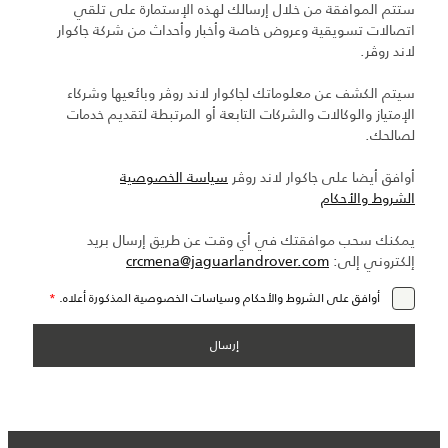
ستتم الموافقة من خلال إرسالك لهذه الإستمارة على تلقي
اتصالات تسويقية وعروض خاصة وأخبار وأحداث من شركة جاكوار
لاند روڤر.
سيتم الكشف عن معلوماتك لجاكوار لاند روڤر وبائعيها وشركاء
الإمتياز والوكالات والشركات التابعة أو المرتبطة لتقديم خدمات
لصالحك.
أوافق أيضا على جاكوار لاند روڤر
سياسة الخصوصية
الشروط والأحكام
يمكنك سحب موافقتك في أي وقت عن طريق إرسال بريد
إلكتروني إلى:
crcmena@jaguarlandrover.com
أوافق على الشروط والأحكام وسياسات الخصوصية المذكورة أعلاه.
*