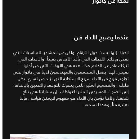
لمحة عن جاكوار
عندما يصبح الأداء فن
الحياة. إنها ليست حول الأرقام. ولكن عن المشاعر. المناسبات التي
تغذي روحك. اللحظات التي تأخذ الأنفاس بعيداً. والأحداث التي
تتركك عاجز عن الكلام هذا. هذه هي الأوقات التي من أجلها
نعيش. لهذا يعمل المصممون والمهندسون لدينا في جاكوار على
تطوير مزيج من الأداء سريع الاستجابة الذي يزيد من تسارع نبض
قلبك , والتصميم المثير اللذي يدعوك للتوقف والتحديق بالإضافة
إلى الصوت المسرحي المثير للعواطف. إن سياراتنا هي نتاج
شغفنا. ولأننا نؤمن بأن الأداء هو مفهوم لايمكن قياسه, فإننا
نعتبره فناً, وهكذا نسميه.