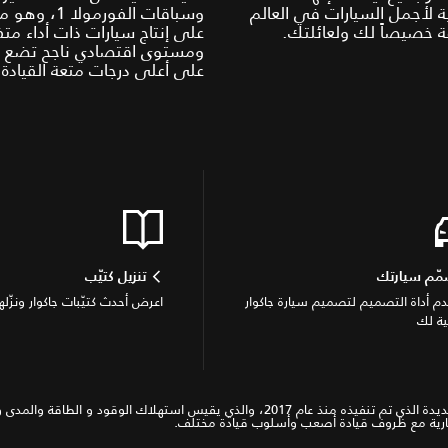
ة لأجمل السيارات في العالم
وسباقات الفورمولا
 خصيصاً لك ولعائلتك.
على إنتاج سيارات ذات أداء متف
ومستوى اقتصادي ناجح تضع جا
على أعلى درجات متعة القيادة.
ّم سيارتك
تنزيل كتيّب
م أداة التصميم لتصميم سيارة جاكوار
اعرض أحدث كتيّبات جاكوار ونزّلها
ية لك
*WLTP ( اختبارات المركبات الخفيفة المتناغمة في العالم) وهو الإجراء الجديدة الذي تم تنفيذه
ختيارية مع ظروف قيادة أصعب وأسلوب قيادة مختلف.