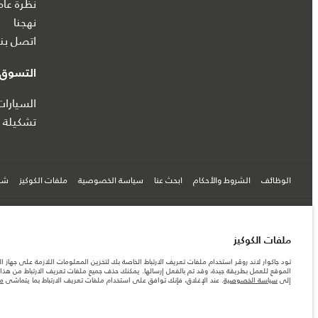
نظرة عام
نهجنا
اتصل بنا
التسوق ع
السيارا
تشكيلة ج
الوظائف
الشروط والأحكام
ابحث عنا
سياسة الخصوصية
ملفات الكوكيز
شرك
© جاكوار لاند روڨر المحدودة 2026
ملفات الكوكيز
مصر, أم تي أي أوتو موتيف
تود جاكوار لاند روڤر استخدام ملفات تعريف الارتباط الخاصة بك لتخزين المعلومات اللازمة على جهاز ال
الموقع للعمل بطريقة جيدة، وقد تم بالفعل إرسالها. يمكنك حذف جميع ملفات تعريف الارتباط من هذا ا
المعلومات والمواصفات والأسعار والألوان المذكورة على هذا الموقع قد تختلف من بلد إلى آخر، كما أنّ
إلى
سياسة الخصوصية
. عند الإغلاق، فإنك توافق على استخدام ملفات تعريف الارتباط بما يتماشى
مع
الأرقام المقدمة هي نتيجة لاختبارات المصنع الرسمية وفقاً لتشريعات الاتحاد الأوروبي. قد يتباين ا
ملاحظة مهمة حول الصور والمواصفات. إن النقص العالمي في أشباه الموصلات يؤثر حاليًا في مواصفات 
والخيارات والحلية ومجموعات الألوان. يرجى استشارة وكيلك الذي سيتمكّن من تأكيد أي تقييدات حالية 