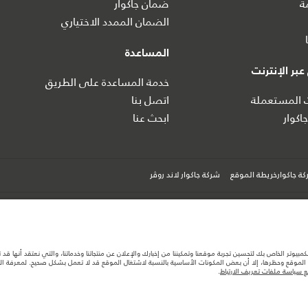
ة
ضمان جاكوار
الضمان الممدد الاختياري
المساعدة
بر الإنترنت
خدمة المساعدة على الطريق
ت المستعملة
اتصل بنا
اكوار
ابحث عنا
ة جاكوارخريطة الموقع
شركة جاكوار لاند روڤر
كمبيوتر الخاص بك لتحسين تجربة موقعنا وتمكيننا من إخبارك والإعلان عن منتجاتنا وخدماتنا، والتي نعتقد أنها ق
لموقع وحظرها، إلا أن بعض المكونات الأساسية بالنسبة لاشتغال الموقع قد لا تعمل بشكل صحيح. لمعرفة المزيد
ها قد تتغير بدون إشعار مسبق. الرجاء التواصل مع وكيلنا المحلي للتأكد من توفّرها والتحقق من الأسعار.
 سياسة ملفات تعريف الارتباط
.
ستهلك الوقود الفعلي للمركبة عن ذلك المتحقق في تلك الاختبارات كما أن هذه الأرقام بغرض المقارنة فحسب.
تصميم السيارات وتوفر الخيارات وتوقيتات التصاميم. هذا ظرف ديناميكي للغاية، ونتيجة لذلك، قد لا تمثّل ا
معك للسماح لك باتخاذ قرار مدروس