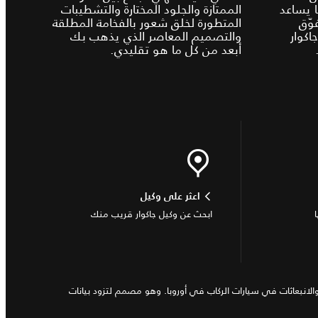
 1، وهو ما يساعد
الممتازة والجلود المختارة والتشطيبات
وّق
المتطورة لخلق شعور بالفخامة المطلقة
كوار
والتصميم المعاصر الذي يذهب بك
أبعد من كل ما هو تقليدي.
اعثر على وكيل
ابحث عن وكيل جاكوار قريب منك
 منذ عام 2017، والذي يقيس استهلاك الوقود و الطاقة والمدى والانبعاثات في سيارات الركاب في أوروبا. وهو مصمم لتزود بيانات