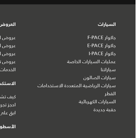
السيارات
العروض 
جاكوار F-PACE
عروض ال
جاكوار E-PACE
عروض ال
جاكوار I‑PACE
عروض ال
عمليات السيارات الخاصة
عروض تش
سياراتنا
الخدمات 
سيارات الصالون
الاستك
سيارات الرياضية المتعددة الاستخدامات
القطر
كيف تشتر
السيارات الكهربائية
احجز تجرب
حقبة جديدة
ابق على 
الأسطول