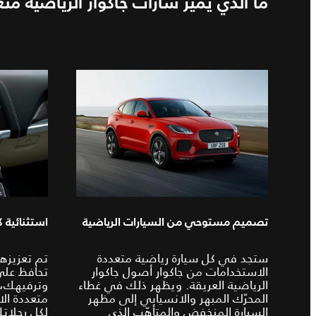
ما الذي يميّز سارات جاكوار الرياضية م
تصميم مستوحي من السيارات الرياضية
استثنائية 
ستجد في كل سيارة رياضية متعددة
تم تعزيزها
الاستخدامات من جاكوار أصول جاكوار
تحافظ عل
الرياضية العريقة. ويظهر ذلك في غطاء
وترفيهك، 
المحرّك المبهر والانسيابي إلى مظهر
متعددة ال
السيارة المنخفض والمتأهّب الذي
لكل رحلاتك