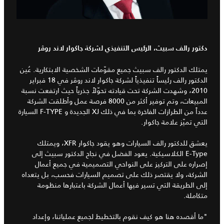
دكتور رالف سبيث، الرئيس التنفيذي لشركة جاكوار لاند روڤر
يمتلك الدكتور رالف سبيث جميع مقوّمات الشخصية الابتكارية. عُين
الدكتور رالف رئيساً تنفيذياً لشركة جاكوار لاند روڤر في 18 فبراير
2010، وشهدت الشركة تحت قيادته تحوّلاً جذرياً حيث ارتفعت نسبة
المبيعات، وتم توفير أكثر من 8000 فرصة عمل وأطلقت الشركة
عدداً من الطرازات الفاخرة بما في ذلك XJ الجديدة و F‑TYPE السيارة
التي تميّز علامة جاكوار.
يعشق للدكتور رالف السيارات وهو يقود جاكوار XFR، ويمتلك
E‑Type الكلاسيكية. يعود الفضل في نجاح الدكتور سبيث إلى
إصراره على التركيز على النواحي التصميمية في جميع أعمال
الشركة، ولا يقتصر ذلك على تصميم السيارات فحسب، بل يتعداه
إلى الطريقة التي تسير فيها أعمال الشركة باعتبارها منظومة
متكاملة.
"ما أقصده هنا هو كيف نقوم بالتخطيط لجميع عملياتنا، وإعداد