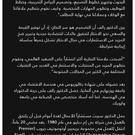
البحوث وتجهيز خطوط التصنيع، وتصميم البرامج التدريبية، وخطط
التوظيف وتطوير المهارات الشخصية. وكيف نقوم بتنظيم علاقاتنا
مع الوكلاء وعملائنا في نهاية المطاف".
يرى الدكتور رالف أن التصميم هو سر النجاح، إذ أن توفير القيمة
والسعي نحو الابتكار لتحقيق عائدات اقتصادية مجدية وتبرير ضخ
المزيد من الاستثمارات في مجال الابتكار تشكل جميعاً سلسلة
إيجابية مترابطة.
"أصبحت علامتنا التجارية أكثر انتشاراً على الصعيد العالمي، ونقوم
بتطوير المزيد من المنتجات، والاستثمار في العديد من التقنيات
المختلفة في الكثير من المجالات المتنوعة".
بعد حصوله على شهادة بكالوريوس في هندسة الاقتصاد في
جامعة روزنهايم في ألمانيا، حصل الدكتور رالف على درجة الدكتوراه
في الهندسة. كما أنه أستاذ متخصص في الصناعة في جامعة
وارويك.
عمل الدكتور سبيث مستشاراً للأعمال لعدة أعوام قبل أن يلتحق
بالعمل في شركة بي إم دبليو في عام 1980. بعد مضي 20 عاماً،
انتقل للعمل في مجموعة بريميير أوتوموتيف جروب (Premier
Automotive Group) التابعة لشركة فورد موتور كومباني (Ford