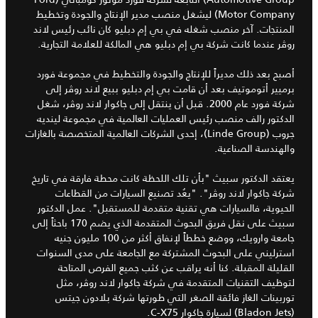
Motor Company) ليشغل منصب مدير الإنتاج والجودة وتخطيط
المنتجات. آخر منصب شغله في بي إم دبليو كان نائب رئيس لاند
روڤر عندما كانت شركة بي إم دبليو هي المالكة للعلامة التجارية.
أصبح بعد ذلك مديراً للإنتاج والجودة والتخطيط في مجموعة فورد
برميير أتوموتيف بعد أن قامت بي إم دبليو ببيع لاند روڤر إلى
شركة فورد عام 2000. قبل أن ينتقل إلى جاكوار لاند روڤر، شغل
الدكتور رالف منصب رئيس العمليات العالمية في مجموعة لينديه
جروب (Linde Group)، إحدى الشركات العالمية المتخصصة بالغازات
والهندسة الصناعية.
يعتقد الدكتور سبيث "بأن تلك اللحظة كانت محطة فارقة في تاريخ
شركة جاكوار لاند روڤر". "يعُد تصنيع السيارات من القطاعات
الحيوية، فالسيارات هي تقنية متقدمة للمستقبل". عمل الدكتور
سبيث على نقل فريق البحوث المتقدمة الذي يضم 170 باحثاً إلى
جامعة وارويك، ووضع خططاً لإنفاق أكثر من 100 مليون جنيه
استرليني على البحوث المشتركة مع الجامعة على مدى السنوات
القليلة المقبلة. كنا أنه يراقب عن كثب جميع الفرص المتاحة
لتوظيف التقنيات المتقدمة في شركة جاكوار لاند روڤر، مثل
توربينات الغاز فائقة الصغر التي طورتها شركة بلادون جيتس
(Bladon Jets) لسيارة جاكوار C-X75.