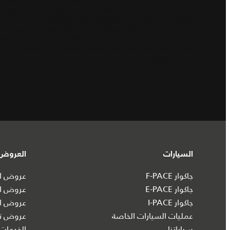
إذ يتمتع الجماهير بالحماسة والتشويق الدائم، في ظل أجواء مميزة حق
سيارات حقبة Gen3 في السباق لأول مرة. بموازاة ذلك، ندرك
المتوقع أن تسجل ارتفاعاً ملحوظاً، لذا فإن إضافة المنعطف المزدوج ع
حتى تبرد حول اللفة. كما يُشكل المنعطف الأخير أيضاً أحد أصعب المنعط
تكون الإعدادات والأنظمة وبرامج التشغيل والمحركات/ السائقين، في ح
مكسيكو سيتي".
السيارات
العروض 
جاكوار F-PACE
عروض ال
جاكوار E-PACE
عروض ال
جاكوار I‑PACE
عروض ال
عمليات السيارات الخاصة
عروض تش
سياراتنا
الخدمات 