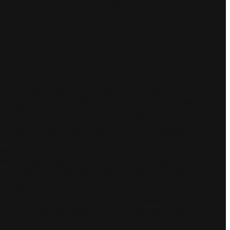
الذي شهد تحديد مسار السباق لفترة محددة من الوقت.
وسيشهد الموسم التاسع مشاركة الفريق، والمنافسة على مضمار مك
ومنصات التتويج.
حطم سباق "إي بريكس" العام الماضي الأرقام القياسية، من خلال عدد الحضور وال
وقال جيمس باركلي، مدير فريق جاكوار TCSللسباقات:
والمحطات البارزة، لكننا في المقابل لم نستطع الوصول إلى مركز الصدارة
فري
السباق الأول في المكسيك، بالنسبة لنا محاولة للاستعداد قدر الإمكان لل
" كان الموسم الماضي
ومن جانبه، قال ميتش إيفانز، سائق جاكوار رقم :9:
هذا الزخم والحماسة للانطلاق في هذا الموسم والتركيز على تحقيق نتيج
الجميلة ولحظات الفوز التي عشتها في العام 2020، لذلك أشعر بأنني مستعد وبكامل جهوزيتي لبداية قوية لهذا الموسم".
"اتطلع للع
وقال سام بيرد، سائق فريق جاكوار TCS للسباقات رقم 10:
الحماسية المتوقعة والجماهير المنتظرة. استعيد دائماً أصوات وهتافات 
الجهوزية ومستعد لتقديم عرضٍ مميز والانطلاق بهذا الموسم بأفضل بدا
" يسرني 
وقال فيل تشارلز، المدير الفني لفريق جاكوار TCS للسباقات: