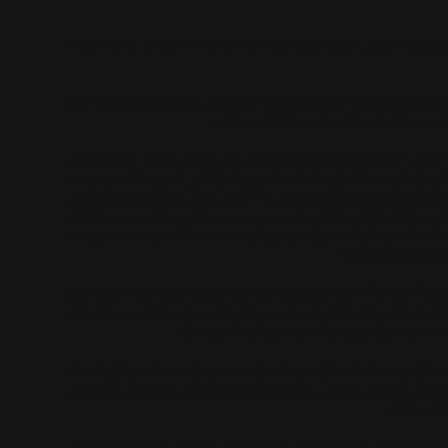
سيكو سيتي للمرة السادسة، حيث تتجه الأنظار إلى رصيد النقاط
وتُصنّف حلبة السباق الأسطورية، التي تتواجد في قلب مكسيكو سيتي، بأنها واحدة من أكثر مواقع وجولات السباق إثارة لموسم 2023، حيث
جماهير الذي تخطى 40 ألف مشاهد.
"شكّل العام 2022، عاماً إيجابياً للغاية بالنسبة لنا، مع تحقيق العديد من الإنجازات
. إلا أن هذه التجارب، أعطت الفريق حافزاً أكبر لتعزيز مكانته وموقعه
والتنافس من جديد من أجل تحقيق بطولة الفرق ولقب السائقين في بطولة العالم للفورمولا إي ABB FIA 2023، خلال هذا الموسم. وبجهود
قنا المتمرس، وميتش وسام، والجيل الثالث من جاكوار I-TYPE 6 الجديد كلياً، نتطلع بالتأكيد إلى موسم مميز أمام منافسين من الطراز
العالمي. وينتظرنا الكثير لنتعلمه واختباره مع سيارات الجيل الثالث الجديدة Gen3، وشكل السباق الجديد وإطارات Hankook ، حيث سيشكل هذا
تكيّف مع التغييرات".
، الأكثر نجاحاً، في مسيرتي في عالم الفورمولا إي، لذلك اعتمد على
ة إيجابية في الجولة الأولى. تجسد مكسيكو سيتي، الكثير من الذكريات
ودة إلى مضمار السباق في مكسيكو سيتي، لا سيما في ظل الأجواء
الحشود من خلال خوذتي، وهو شعورٌ لا يضاهيه أي شعور آخر. وأنا بكامل
ية ممكنة".
دائماً التنافس والمشاركة في السباق الذي يُفام في عاصمة المكسيك.