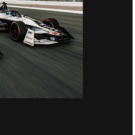
FIA 2023
22 سائقاً يمثلون 11 فريقاً يتنافسون على حلبة هيرمانوس رودريغيز