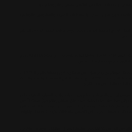
 واستاد فورو سول المليء بالمنعطفات الضيقة والمشجعين والجماهير
أكمل الفريق استعداداته وبات على جهوزية تامة للمشاركة في السباق
تنطلق حملة فريق جاكوار TCS للسباقات، الخاصة ببطولة العالم للفورمولا إي ABB FIA 2023، يوم
ومن المقرر أن ينطلق السباق عند الساعة 14:00 بالتوقيت المحلي، على حلبة هيرمانوس رودريغيز، التي ستشهد ظهور سيارة جاكوار I-TYPE 6،
لأول مرة في السباق، تزامناً مع دخول سلسلة سيارات السباق الكهربائية بالكامل حقبة Gen3، مع اعتماد اللوائح التقنية والرياضية والمالية
 كفاءة وفعالية حتى هذا التاريخ.
كوار TCS للسباقات، النيوزيلندي ميتش إيفانز والبريطاني سام بيرد، قيادة وإدارة السيارة الجديدة على
ئقان بخبرة طويلة ويدركان جيداً خبايا هذه الحلبة، حيث حقق ميتش إيفانز فوزاً مستحقاً في
ط مهمة في مشاركته السابقة. وسيحتاج السائقون، في موسم هذا العام، إلى
الصعبة، لا سيما الأجزاء التي تتضمن منعطفات مزدوجة جديدة، وتتواجد
ووفقاً لقواعد وشكل السباق الجديد، سيتوجب على السائقين خوض السباق في أكثر من 36 لفة على مضمار السباق، مقارنةً بالموسم الماضي،