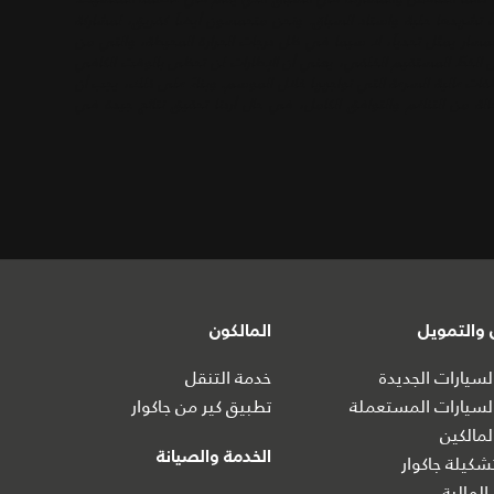
اً تشهدها حلبة واستاد السباق. ونحن متحمسون أيضاً كفريق، لمشاركة
 أن هذا المسار يمثل تحدياً، لا سيما في ظل درجات الحرارة المحيطة، والتي من
لى الخطّ المستقيم الخلفي، يعني أن الإطارات لن تحظى بالوقت الكافي
فات عالية السرعة التي نواجهها خلال الموسم. وبناءً على ذلك، يجب أن
الة من التناغم والتوافق الكامل، في حال أردنا تحقيق نتائج جيدة في
والتمويل
المالكون
سيارات الجديدة
خدمة التنقل
سيارات المستعملة
تطبيق كير من جاكوار
مالكين
الخدمة والصيانة
كيلة جاكوار
المالية