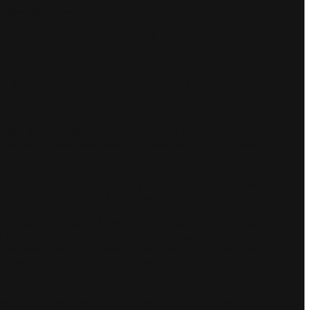
تشارك سيارة جاكوار I-TYPE 6 الجديدة بالكامل في أول سباقٍ رسمي لها، بقيادة السائقين العائدين ميتش إيفانز وسام بيرد
يتميز هذا السباق الأسطوري بمنعطف بيرالتادا عالي السرعة
الصاخبة
بعد الاختبار الرسمي الذي جرى في فالنسيا الشهر الماضي، 
من أصل 16 سباقاً ستقام على مدى سبعة أشهر عبر القارات الخمس
11 يناير2023، دبي، الإمارات العربية المتحدة:
السبت 14 يناير، بالتزامن مع انطلاق الموسم وأول سباق في حقبة Gen3، الذي ستشهده مكسيكو سيتي.
الجديدة. وتتميز سيارة السباق من جاكوار، بأنها الأسرع والأخف وزناً والأكثر
وسيتولى الثنائي الأشهر من فريق جا
حلبة السباق والتنافس مع 20 سائقاً آخر. ويتمتع السا
العام 2020، في حين اعتلى سام بيرد منصة التتويج محرزاً نقا
تعزيز مهاراتهم والتركيز عبر المقاطع الطويلة المستقيمة والمنعطفات 
حالياً في استاد فورو سول الشهير.