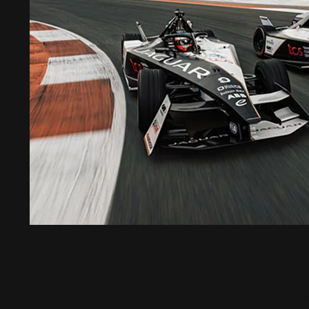
فريق جاكوار TCS للسباقات، يدخل حلبة سباق مكسيكو سيتي في 14 يناير في الجولة الأولى من بطولة العالم للفورمولا إي ABB