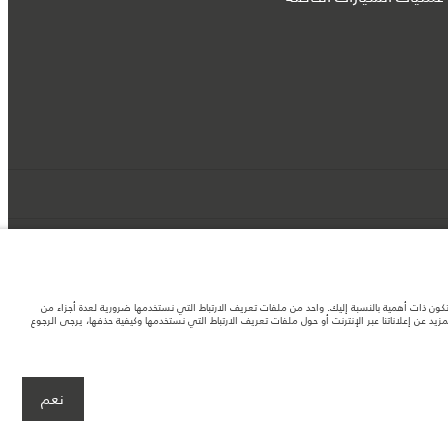
د تكون ذات أهمية بالنسبة إليك. واحد من ملفات تعريف الارتباط التي نستخدمها ضرورية لعدة أجزاء من
 عن إعلاناتنا عبر الإنترنت أو حول ملفات تعريف الارتباط التي نستخدمها وكيفية حذفها، يرجى الرجوع
لصور المستخدَمة ضمن موقع الويب حاليًا المواصفات الحالية بالكامل بالنسبة إلى الميزات
نعم