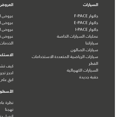
السيارات
العروض 
جاكوار F-PACE
عروض ال
جاكوار E-PACE
عروض ال
جاكوار I‑PACE
عروض ال
عمليات السيارات الخاصة
عروض تش
سياراتنا
الخدمات 
سيارات الصالون
الاستك
سيارات الرياضية المتعددة الاستخدامات
القطر
كيف تشتر
السيارات الكهربائية
احجز تجرب
حقبة جديدة
ابق على 
الأسطول
نظرة عام
نهجنا
اتصل بنا