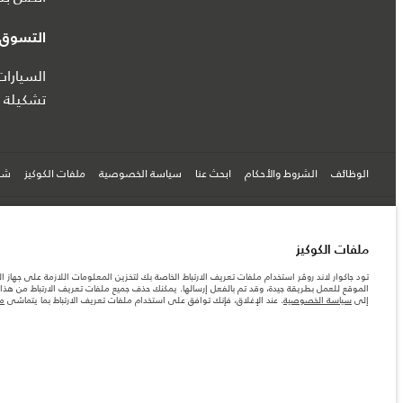
التسوق ع
السيارا
تشكيلة ج
الوظائف
الشروط والأحكام
ابحث عنا
سياسة الخصوصية
ملفات الكوكيز
شرك
© جاكوار لاند روڨر المحدودة 2026
ملفات الكوكيز
مصر, أم تي أي أوتو موتيف
تود جاكوار لاند روڤر استخدام ملفات تعريف الارتباط الخاصة بك لتخزين المعلومات اللازمة على جهاز ال
الموقع للعمل بطريقة جيدة، وقد تم بالفعل إرسالها. يمكنك حذف جميع ملفات تعريف الارتباط من هذا ا
المعلومات والمواصفات والأسعار والألوان المذكورة على هذا الموقع قد تختلف من بلد إلى آخر، كما أنّ
إلى
سياسة الخصوصية
. عند الإغلاق، فإنك توافق على استخدام ملفات تعريف الارتباط بما يتماشى
مع
الأرقام المقدمة هي نتيجة لاختبارات المصنع الرسمية وفقاً لتشريعات الاتحاد الأوروبي. قد يتباين ا
ملاحظة مهمة حول الصور والمواصفات. إن النقص العالمي في أشباه الموصلات يؤثر حاليًا في مواصفات 
والخيارات والحلية ومجموعات الألوان. يرجى استشارة وكيلك الذي سيتمكّن من تأكيد أي تقييدات حالية 