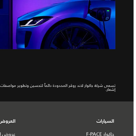
تسعى شركة جاكوار لاند روڤر المحدودة دائماً لتحسين وتطوير مواصفات و
إشعار.
السيارات
العروض 
جاكوار F-PACE
عروض ال