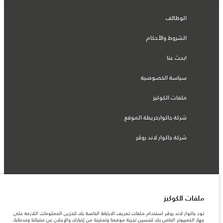
الوظائف
الشروط والأحكام
ابحث عنا
سياسة الخصوصية
ملفات الكوكيز
شركة جاكوارخريطة الموقع
شركة جاكوار لاند روڤر
© جاكوار لاند روڨر المحدودة 2026
ملفات الكوكيز
مصر, أم تي أي أوتو موتيف
تود جاكوار لاند روڤر استخدام ملفات تعريف الارتباط الخاصة بك لتخزين المعلومات اللازمة على
المعلومات والمواصفات والأسعار والألوان المذكورة على هذا الموقع قد تختلف من بلد إلى
جهاز الكمبيوتر الخاص بك لتحسين تجربة موقعنا وتمكيننا من إخبارك والإعلان عن منتجاتنا وخدماتنا،